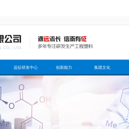
远征研发中心
创新能力
集团文化