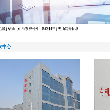
热器 | 柴油共轨油泵密封件 | 防腐制品 | 无油润滑轴承
发中心