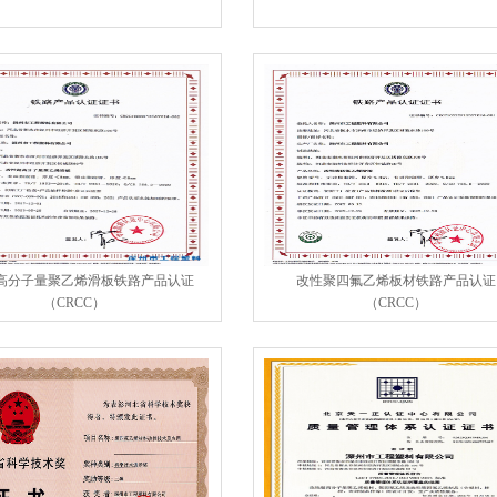
高分子量聚乙烯滑板铁路产品认证
改性聚四氟乙烯板材铁路产品认证
（CRCC）
（CRCC）