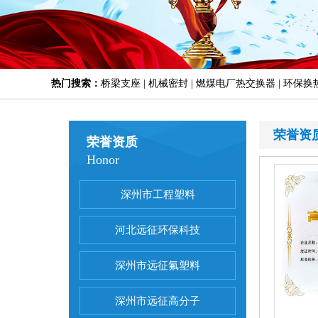
热门搜索：
桥梁支座 | 机械密封 | 燃煤电厂热交换器 | 环保换
荣誉资
荣誉资质
Honor
深州市工程塑料
河北远征环保科技
深州市远征氟塑料
深州市远征高分子